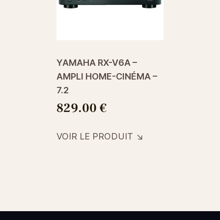
YAMAHA RX-V6A –
YAMAHA R
AMPLI HOME-CINÉMA –
AMPLI HO
7.2
5.2
829.00
€
619.00
VOIR LE PRODUIT ↘︎
VOIR LE P