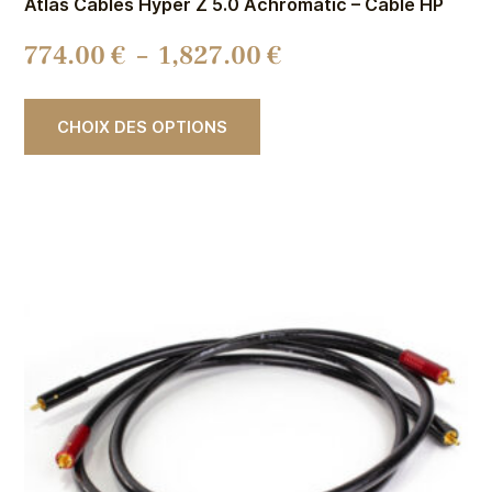
Atlas Cables Hyper Z 5.0 Achromatic – Câble HP
774.00
€
–
1,827.00
€
CHOIX DES OPTIONS