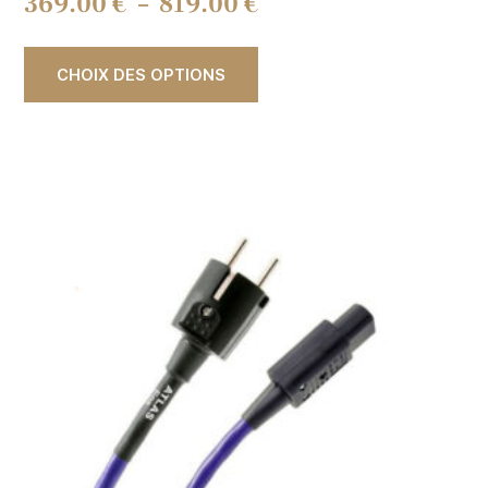
369.00
€
–
819.00
€
CHOIX DES OPTIONS